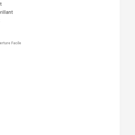
t
illant
t
rture Facile